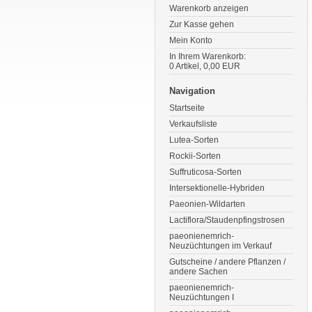
Warenkorb anzeigen
Zur Kasse gehen
Mein Konto
In Ihrem Warenkorb:
0
Artikel,
0,00
EUR
Navigation
Startseite
Verkaufsliste
Lutea-Sorten
Rockii-Sorten
Suffruticosa-Sorten
Intersektionelle-Hybriden
Paeonien-Wildarten
Lactiflora/Staudenpfingstrosen
paeonienemrich-
Neuzüchtungen im Verkauf
Gutscheine / andere Pflanzen /
andere Sachen
paeonienemrich-
Neuzüchtungen I