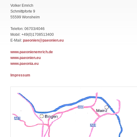
Volker Emrich
Schmittpforte 9
55599 Wonsheim
Telefon: 06703/4046
Mobil: +49(0)1708513400
E-Mail:
paeonien@paeonien.eu
www.paeonienemrich.de
www.paeonien.eu
www.paeonia.eu
Impressum